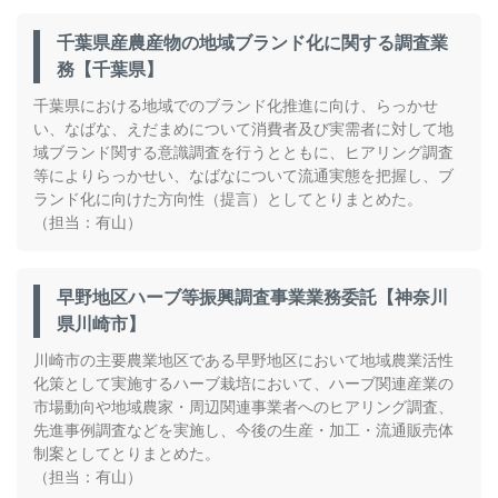
千葉県産農産物の地域ブランド化に関する調査業
務【千葉県】
千葉県における地域でのブランド化推進に向け、らっかせ
い、なばな、えだまめについて消費者及び実需者に対して地
域ブランド関する意識調査を行うとともに、ヒアリング調査
等によりらっかせい、なばなについて流通実態を把握し、ブ
ランド化に向けた方向性（提言）としてとりまとめた。
（担当：有山）
早野地区ハーブ等振興調査事業業務委託【神奈川
県川崎市】
川崎市の主要農業地区である早野地区において地域農業活性
化策として実施するハーブ栽培において、ハーブ関連産業の
市場動向や地域農家・周辺関連事業者へのヒアリング調査、
先進事例調査などを実施し、今後の生産・加工・流通販売体
制案としてとりまとめた。
（担当：有山）