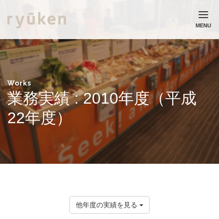
MENU
ホーム
流通研究所について
業務実績
Works
コラム
業務実績 : 2010年度（平成
ニュース
22年度）
採用情報
お問い合わせ
個人情報保護方針
他年度の実績を見る