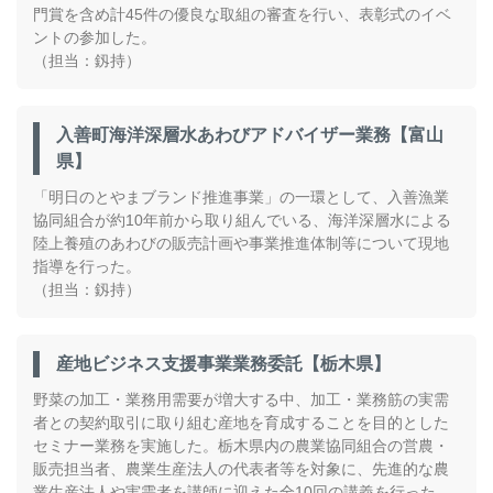
門賞を含め計45件の優良な取組の審査を行い、表彰式のイベ
ントの参加した。
（担当：釼持）
入善町海洋深層水あわびアドバイザー業務【富山
県】
「明日のとやまブランド推進事業」の一環として、入善漁業
協同組合が約10年前から取り組んでいる、海洋深層水による
陸上養殖のあわびの販売計画や事業推進体制等について現地
指導を行った。
（担当：釼持）
産地ビジネス支援事業業務委託【栃木県】
野菜の加工・業務用需要が増大する中、加工・業務筋の実需
者との契約取引に取り組む産地を育成することを目的とした
セミナー業務を実施した。栃木県内の農業協同組合の営農・
販売担当者、農業生産法人の代表者等を対象に、先進的な農
業生産法人や実需者を講師に迎えた全10回の講義を行った。