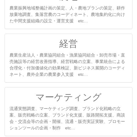
農業振興地域整備計画の策定、人・農地プランの策定、耕作
放棄地調査、集落営農のコーディネート、農地集約化に向け
た中間支援組織の設立・運営支援 etc…
経営
農業生産法人・農業協同組合・漁業協同組合・卸売市場・直
売施設等の経営改善指導、経営戦略の立案、事業統合による
合理化・付加価値化の効果検証、新ビジネス展開のコーディ
ネート、農外企業の農業参入支援 etc…
マーケティング
流通実態調査、マーケティング調査、ブランド化戦略の立
案、販売戦略の立案、ブランド化支援、販路開拓支援、商談
会・交流会等の企画・開催、流通・販売実証実験、プロモー
ションツールの企画・制作 etc…