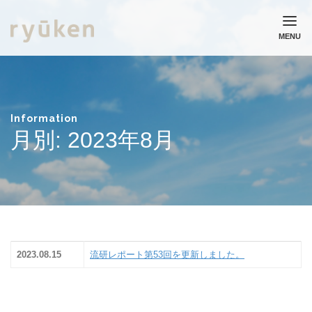
MENU
ホーム
流通研究所について
業務実績
Information
月別: 2023年8月
コラム
ニュース
採用情報
お問い合わせ
個人情報保護方針
2023.08.15
流研レポート第53回を更新しました。