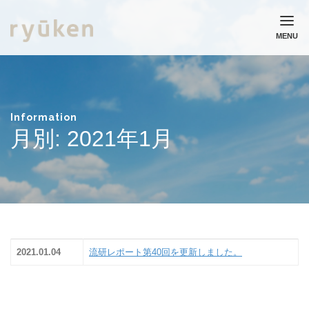
MENU
ホーム
流通研究所について
業務実績
Information
月別: 2021年1月
コラム
ニュース
採用情報
お問い合わせ
個人情報保護方針
2021.01.04
流研レポート第40回を更新しました。