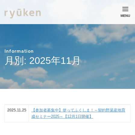
MENU
ホーム
流通研究所について
業務実績
Information
月別: 2025年11月
コラム
ニュース
採用情報
お問い合わせ
個人情報保護方針
2025.11.25
【参加者募集中】使ってふくしま！～契約野菜産地育
成セミナー2025～【12月1日開催】