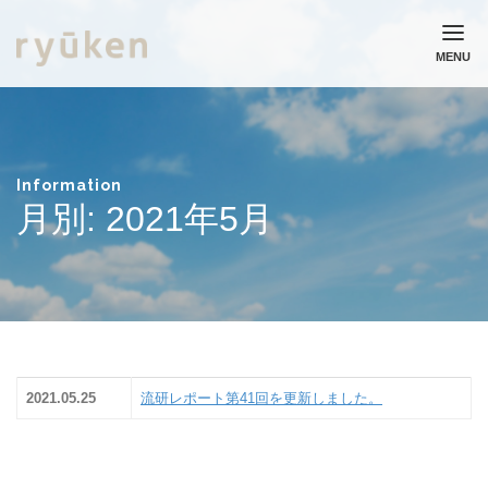
MENU
ホーム
流通研究所について
業務実績
Information
月別: 2021年5月
コラム
ニュース
採用情報
お問い合わせ
個人情報保護方針
2021.05.25
流研レポート第41回を更新しました。