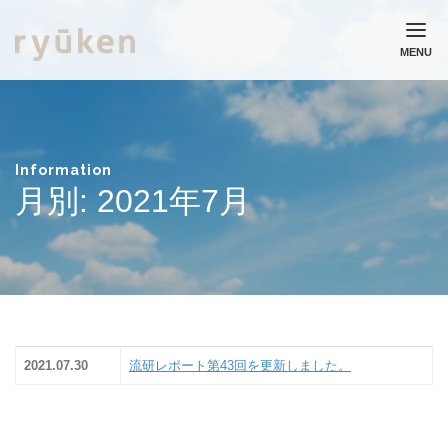
MENU
ホーム
流通研究所について
業務実績
Information
月別: 2021年7月
コラム
ニュース
採用情報
お問い合わせ
個人情報保護方針
2021.07.30
流研レポート第43回を更新しました。