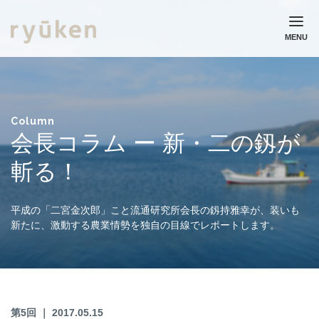
MENU
ホーム
流通研究所について
業務実績
Column
会長コラム ー 新・二の釼が
コラム
ニュース
斬る！
採用情報
お問い合わせ
平成の「二宮金次郎」こと流通研究所会長の釼持雅幸が、装いも
新たに、激動する農業情勢を独自の目線でレポートします。
個人情報保護方針
第5回 ｜ 2017.05.15