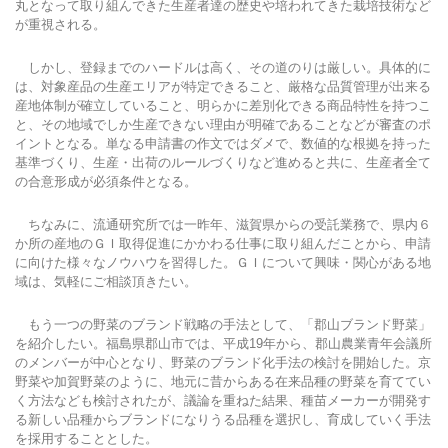
丸となって取り組んできた生産者達の歴史や培われてきた栽培技術など
が重視される。
しかし、登録までのハードルは高く、その道のりは厳しい。具体的に
は、対象産品の生産エリアが特定できること、厳格な品質管理が出来る
産地体制が確立していること、明らかに差別化できる商品特性を持つこ
と、その地域でしか生産できない理由が明確であることなどが審査のポ
イントとなる。単なる申請書の作文ではダメで、数値的な根拠を持った
基準づくり、生産・出荷のルールづくりなど進めると共に、生産者全て
の合意形成が必須条件となる。
ちなみに、流通研究所では一昨年、滋賀県からの受託業務で、県内６
か所の産地のＧＩ取得促進にかかわる仕事に取り組んだことから、申請
に向けた様々なノウハウを習得した。ＧＩについて興味・関心がある地
域は、気軽にご相談頂きたい。
もう一つの野菜のブランド戦略の手法として、「郡山ブランド野菜」
を紹介したい。福島県郡山市では、平成19年から、郡山農業青年会議所
のメンバーが中心となり、野菜のブランド化手法の検討を開始した。京
野菜や加賀野菜のように、地元に昔からある在来品種の野菜を育ててい
く方法なども検討されたが、議論を重ねた結果、種苗メーカーが開発す
る新しい品種からブランドになりうる品種を選択し、育成していく手法
を採用することとした。