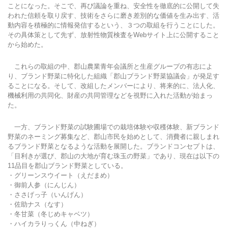
ことになった。そこで、再び議論を重ね、安全性を徹底的に公開して失
われた信頼を取り戻す、技術をさらに磨き差別的な価値を生み出す、活
動内容を積極的に情報発信するという、３つの取組を行うことにした。
その具体策として先ず、放射性物質検査をWebサイト上に公開すること
から始めた。
これらの取組の中、郡山農業青年会議所と生産グループの有志によ
り、ブランド野菜に特化した組織「郡山ブランド野菜協議会」が発足す
ることになる。そして、改組したメンバーにより、将来的に、法人化、
機械利用の共同化、財産の共同管理などを視野に入れた活動が始まっ
た。
一方、ブランド野菜の試験圃場での栽培体験や収穫体験、新ブランド
野菜のネーミング募集など、郡山市民を始めとして、消費者に親しまれ
るブランド野菜となるような活動を展開した。ブランドコンセプトは、
「目利きが選び、郡山の大地が育む珠玉の野菜」であり、現在は以下の
11品目を郡山ブランド野菜としている。
・グリーンスウイート（えだまめ）
・御前人参（にんじん）
・ささげっ子（いんげん）
・佐助ナス（なす）
・冬甘菜（冬じめキャベツ）
・ハイカラりっくん（中ねぎ）