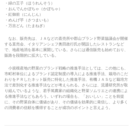
・緑の王子（ほうれんそう）
・おんでんかぼちゃ（かぼちゃ）
・紅御前（にんじん）
・めんげ芋（さつまいも）
・万吉どん（たまねぎ）
なお、販売先は、ＪＡなどの直売所や郡山ブランド野菜協議会が開催
する直売会、イタリアンシェフ奥田政行氏が開設したレストランなど
で、地産地消を基本に展開している。さらには通信販売も始めており、
販路を段階的に拡大している。
小規模産地の野菜のブランド戦略の推進手法としては、この他にも、
市町村単位によるブランド認定制度の導入による推進手法、栽培のこだ
わりをＰＲしたネット販売に特化した推進手法、有機ＪＡＳなど栽培方
法で差別化する推進手法などが考えられる。さらには、流通研究所が取
り組んでいるような、若手篤農家の組織化と野菜ソムリエとの連携によ
る推進手法などもあろう。いずれの場合も、「おいしい」ことを前提
に、その野菜自体に価値があり、その価値を効果的に発信し、より多く
の消費者の信頼を獲得することが成功のポイントと言えよう。