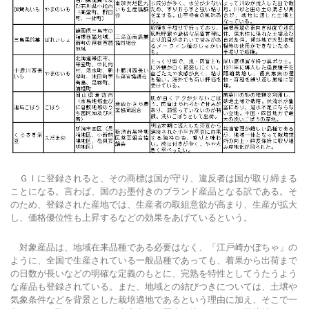
ＧＩに登録されると、その商標は国が守り、違反者は国が取り締まる
ことになる。言わば、国のお墨付きのブランド産品となる訳である。そ
のため、登録された産地では、生産者の取組意欲が高まり、生産が拡大
し、価格優位性も上昇するなどの効果をあげているという。
対象産品は、地域在来品種である必要はなく、「江戸崎かぼちゃ」の
ように、全国で生産されている一般品種であっても、着果から出荷まで
の日数が長いなどの明確な定義のもとに、完熟を特性としてうたうよう
な産品も登録されている。また、地域との結びつきについては、土壌や
気象条件などを背景とした栽培適地であるという理由に加え、そこで一