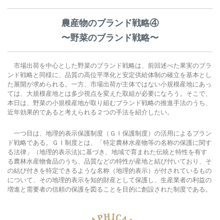
農産物のブランド戦略④
〜野菜のブランド戦略〜
市場出荷を中心とした野菜のブランド戦略は、前回述べた果実のブラ
ンド戦略と同様に、品質の高位平準化と安定供給体制の確立を基本とし
た展開が求められる。一方、市場出荷が主体ではない小規模産地にあっ
ては、大規模産地とは多少視点を変えた取組が必要になろう。そこで、
本日は、野菜の小規模産地が取り組むブランド戦略の推進手法のうち、
近年効果的であると考えられる２つの手法を紹介したい。
一つ目は、地理的表示保護制度（ＧＩ保護制度）の活用によるブラン
ド戦略である。ＧＩ制度とは、「特定農林水産物等の名称の保護に関す
る法律」（地理的表示法)に基づき、地域で育まれた伝統と特性を有す
る農林水産物食品のうち、品質などの特性が産地と結び付いており、そ
の結び付きを特定できるような名称（地理的表示）が付されているもの
について、その地理的表示を知的財産として保護し、生産業者の利益の
増進と需要者の信頼の保護を図ることを目的に創設された制度である。