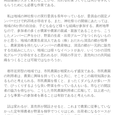
商品価値が大きく変わることから、売れる野菜づくりとは何かを学んで
もらうためにも必要な作業である。
私は地域の神社祭りの実行委員を長年やっているが、委員会の固定メ
ンバーだけで約20名が存在する。また、神社祭りの開催にあたっては、
地域の6か所の自治会、子ども会など様々な組織が参加する。農村地帯
なので、参加者の多くが農家や農家の親戚・親族であることから、こう
したメンバーに声をかけ、野菜の生産・出荷グループをつくれないもの
かと思う。地域の農業生産法人である（株）おだわら清流の郷が指導
し、農家資格を持たないメンバーの農産物は、清流の郷が一元的に販売
する仕組みにしたい。地域には様々なイベントがあり、いくつかの活性
化グループが存在すると思われるが、同様の手法で、直売向けの共同組
織をつくることは可能ではなかろうか。
都市近郊型の地域では、市民農園が相変わらず盛況である。市民農園
の利用者は、農業に興味を持っていると共に、そこそこの栽培知識があ
るものと考えられる。市民農園を覗くと、まったくダメな人が多い一方
で、びっくりするような良い野菜を作っている人もいる。市などの開設
者の協力を得ながら、こうした市民農園利用者に広報して、以上述べた
ような事業への参加者を募ることは有効であると考えられる。
話は変わるが、直売所が開設させると、これまで農業に従事していな
かった定年帰農者が野菜を独学でつくりはじめ、出荷者になるケースが