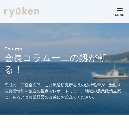
MENU
ホーム
流通研究所について
業務実績
Column
コラム
会長コラムー二の釼が斬
ニュース
る！
採用情報
お問い合わせ
平成の「二宮金次郎」こと流通研究所会長の釼持雅幸が、激動す
個人情報保護方針
る農業情勢を独自の視点でレポートします。地域の農業政策立案
に、あるいは農業経営の改善にお役立てください。