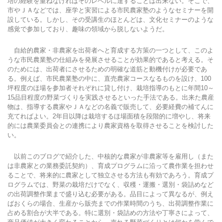
培の経験を重ねなければそのレベルに達することは出来ない。そこで、
市やＪＡなどでは、座学と実習による市民農家塾のようなセミナーを開
設している。しかし、その受講生のほとんどは、文化セミナーのような
感覚で参加しており、趣味の領域から脱しないようだ。
自給的農家・非農家を出荷者へと育成する方策の一つとして、このよ
うな市民農業塾の仕組みを発展させることが効果的であると考える。そ
のためには、出荷者にさせるための明確な道筋と動機付けが必要であ
る。例えば、市民農業塾の中に、直売農家コースなるものを設け、100
坪程度のほ場を参加者それぞれに貸し付け、栽培指導のもとに年間10～
15品目程度の野菜づくりを実践させるといった手法である。出来た農産
物は、指導する農家やＪＡなどの名義で販売して、必要経費の補てんに
充てればよい。2年目以降は栽培するほ場面積を段階的に増やし、将来
的には農業委員会との連携により農家資格を取得させることを検討した
い。
以前このブログで紹介した、中核的な農家が非農家等を雇用し（また
は非農家との業務委託契約）、育成プログラムに沿って農作業を担わせ
ることで、将来的に農家として独立させる方法も有効であろう。育成プ
ログラムでは、野菜の栽培だけでなく、収穫・運搬・選別・袋詰めなど
の出荷調整作業まで盛り込む必要がある。品目によって異なるが、例え
ばおくらの場合、生産から販売までの作業時間のうち、出荷調整作業に
占める割合が大半である。特に選別・袋詰めの方法や丁寧さによって、