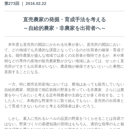
第273回 ｜ 2016.02.22
直売農家の発掘・育成手法を考える
～自給的農家・非農家を出荷者へ～
本年度も直売所の開設にかかわる仕事が多い。直売所の開設におい
て、どの地域でも共通的な課題となっているのが出荷者の確保・育成で
ある。畑作農業が盛んな地域では多くの出荷者が期待できるが、米や果
樹などの専作の産地や販売農家数が少ない地域にあっては、せっかく直
売所ができても出荷者がいない、農産物が確保できないといった事態に
直面することになる。
一方、特に都市近郊産地においては、農地はあっても販売していない
自給的農家、闇貸借で相応規模の野菜を作っている非農家、さらには農
業をやってみたいと考える定年帰農者や主婦などが多く存在する。こう
した人々に、本格的な野菜作りに取り組んでもらい、直売所の出荷者と
して育成できないものかと考える関係者は多いだろう。
しかし、素人に売れるレベルの品質の野菜をつくらせることは容易で
はない。野菜づくりの基礎知識の習得はもちろん、適切な指導のもと栽