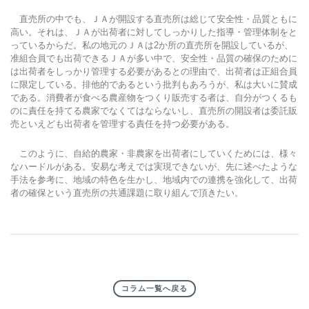
直売所の中でも、ＪＡが開設する直売所は総じて安全性・品質ともに
高い。それは、ＪＡが出荷者に対してしっかりした指導・管理体制をと
っているからだ。私の地元のＪＡは2か所の直売所を開設しているが、
准組合員でも出荷できるＪＡが多い中で、安全性・品質の確保のために
は出荷者をしっかり管理する必要があるとの理由で、出荷者は正組合員
に限定している。排他的であるという批判もあろうが、私は大いに賛成
である。消費者が食べる農産物をつくり販売する者は、自分がつくるも
のに責任を持てる農家でなくてはならないし、直売所の開設者は委託販
売といえども出荷者を管理する責任を持つ必要がある。
このように、自給的農家・非農家を出荷者にしていくためには、様々
なハードルがある。安易な考えでは実現できないが、先に述べたような
手法を参考に、地域の特色を生かし、地域内での連携を強化して、出荷
者の確保という直売所の共通課題に取り組んで頂きたい。
コラム一覧へ戻る