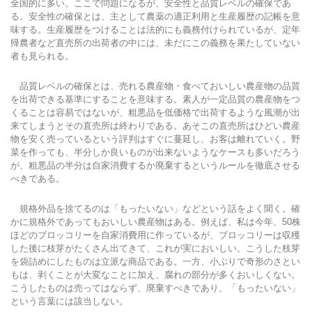
全国的に多い。ここで問題になるが、安全性と品質レベルの確保であ
る。安全性の確保とは、主として農薬の適正利用と生産履歴の記帳を意
味する。生産履歴をつけることは法的にも義務付けられているが、定年
帰農者など直売所の出荷者の中には、未だにこの義務を果たしていない
者も見られる。
品質レベルの確保とは、売れる農産物・食べておいしい農産物の品質
を出荷できる基準にすることを意味する。素人が一定品質の農産物をつ
くることは容易ではないが、粗悪品を低価格で出荷するような風潮が出
来てしまうとその直売所は終わりである。あそこの直売所はひどい農産
物を安く売っているという評判はすぐに蔓延し、お客は離れていく。野
菜を作っても、半分しか良いものが出来ないようなケースも多いだろう
が、粗悪品の半分は自家消費するか廃棄するというルールを徹底させる
べきである。
規格外品を捨てるのは「もったいない」などという話をよく聞く。確
かに規格外であってもおいしい農産物はある。例えば、私は今年、50株
ほどのブロッコリーを自家消費用に作っているが、ブロッコリーは収穫
した後に枝芽がたくさん出てきて、これが実においしい。こうした枝芽
を袋詰めにしたものは立派な商品である。一方、小ぶりで奇形のさとい
もは、剥くことが大変なことに加え、腐れの部分が多くおいしくない。
こうしたものは売ってはならず、廃棄すべきであり、「もったいない」
という言葉には該当しない。