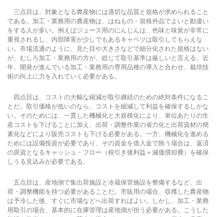
三点目は、対象となる農産物には適切な品質と規格が求められること
である。加工・業務用の農産物は、はねもの・規格外品でよいと勘違い
をする人が多い。例えばジュース用のにんじんは、色味と味覚が非常に
重視されるし、内部障害が少しでもあるキャベツは取引してもらえな
い。市場流通のように、見た目や大きさなどで細分化された規格はない
が、むしろ加工・業務用の方が、総じて取引基準は厳しいと言える。近
年、開発が進んでいる加工・業務用の専用品種の導入と合わせ、栽培技
術の向上に力を入れていく必要がある。
四点目は、コストの大幅な縮減が取引継続のための絶対条件になるこ
とだ。取引価格が低いのなら、コストを縮減して利益を確保するしかな
い。そのためには、一貫した機械化と大規模化により、単位あたりの生
産コストを下げることに加え、出荷・調整作業の省力化と出荷資材の簡
素化などにより販売コストも下げる必要がある。一方、機械化を進める
ためには設備投資が必要であり、その資金を借入金で賄う場合は、返済
の原資となるキャッシュ・フロー（税引き後利益＋減価償却費）を確保
しうる見込みが必要である。
五点目は、産地側で集出荷施設と冷蔵保管施設を整備するなど、出
荷・調整機能を持つ必要があることだ。市販用の場合、収穫した農産物
は予冷した後、すぐに市場などへ出荷すればよい。しかし、加工・業務
用取引の場合、基本的に在庫管理は産地側が担う必要がある。こうした