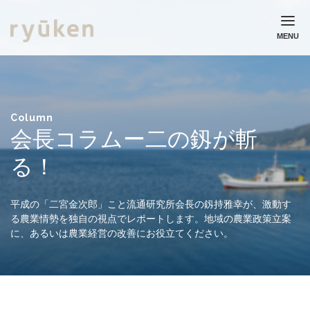
MENU
ホーム
流通研究所について
業務実績
Column
会長コラムー二の釼が斬
コラム
ニュース
る！
採用情報
お問い合わせ
平成の「二宮金次郎」こと流通研究所会長の釼持雅幸が、激動す
る農業情勢を独自の視点でレポートします。地域の農業政策立案
個人情報保護方針
に、あるいは農業経営の改善にお役立てください。