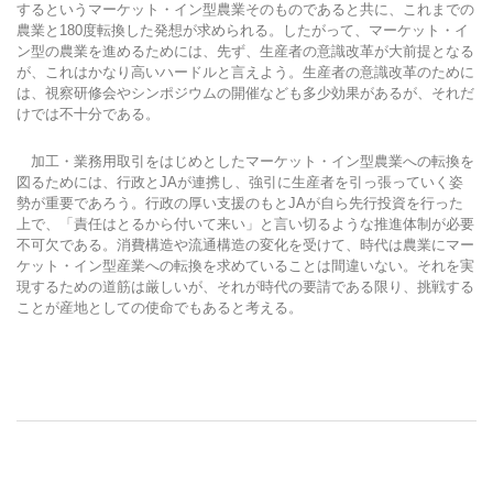
するというマーケット・イン型農業そのものであると共に、これまでの
農業と180度転換した発想が求められる。したがって、マーケット・イ
ン型の農業を進めるためには、先ず、生産者の意識改革が大前提となる
が、これはかなり高いハードルと言えよう。生産者の意識改革のために
は、視察研修会やシンポジウムの開催なども多少効果があるが、それだ
けでは不十分である。
加工・業務用取引をはじめとしたマーケット・イン型農業への転換を
図るためには、行政とJAが連携し、強引に生産者を引っ張っていく姿
勢が重要であろう。行政の厚い支援のもとJAが自ら先行投資を行った
上で、「責任はとるから付いて来い」と言い切るような推進体制が必要
不可欠である。消費構造や流通構造の変化を受けて、時代は農業にマー
ケット・イン型産業への転換を求めていることは間違いない。それを実
現するための道筋は厳しいが、それが時代の要請である限り、挑戦する
ことが産地としての使命でもあると考える。