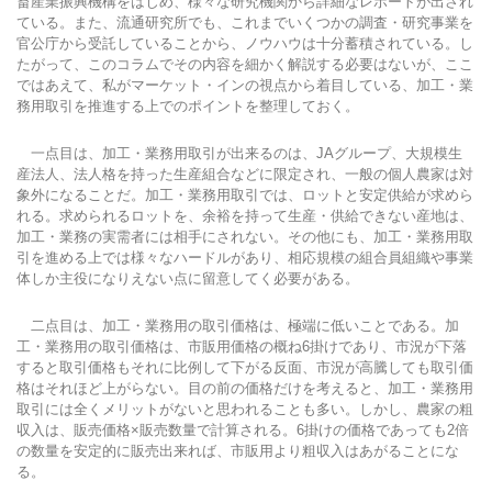
畜産業振興機構をはじめ、様々な研究機関から詳細なレポートが出され
ている。また、流通研究所でも、これまでいくつかの調査・研究事業を
官公庁から受託していることから、ノウハウは十分蓄積されている。し
たがって、このコラムでその内容を細かく解説する必要はないが、ここ
ではあえて、私がマーケット・インの視点から着目している、加工・業
務用取引を推進する上でのポイントを整理しておく。
一点目は、加工・業務用取引が出来るのは、JAグループ、大規模生
産法人、法人格を持った生産組合などに限定され、一般の個人農家は対
象外になることだ。加工・業務用取引では、ロットと安定供給が求めら
れる。求められるロットを、余裕を持って生産・供給できない産地は、
加工・業務の実需者には相手にされない。その他にも、加工・業務用取
引を進める上では様々なハードルがあり、相応規模の組合員組織や事業
体しか主役になりえない点に留意してく必要がある。
二点目は、加工・業務用の取引価格は、極端に低いことである。加
工・業務用の取引価格は、市販用価格の概ね6掛けであり、市況が下落
すると取引価格もそれに比例して下がる反面、市況が高騰しても取引価
格はそれほど上がらない。目の前の価格だけを考えると、加工・業務用
取引には全くメリットがないと思われることも多い。しかし、農家の粗
収入は、販売価格×販売数量で計算される。6掛けの価格であっても2倍
の数量を安定的に販売出来れば、市販用より粗収入はあがることにな
る。