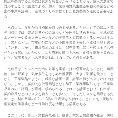
施設を整備するためには莫大な資金がかかりることから、個人の農家で
対応することは困難である。加工・業務用野菜生産基盤強化事業などの
国の事業を活用し、産地づくりを前提とした基盤整備を進める必要があ
る。
六点目は、産地が商社機能を持つ必要があることだ。近年の加工・業
務用取引では、需給調整や代金決済などを円滑に進めるため、産地が加
工メーカーや飲食店チェーンなどの実需者と直接取引するケースは少な
く、ほとんどは、市場の仲卸などの中間事業者を介した取引形態を選択
している。しかし、市場流通のように、卸売業者に卸した後は全てお任
せという訳にはいかない。より有利な取引を求め、多様な情報を集めな
がら、実需者などへの営業活動に注力していく必要がある。
七点目は、リスクのための対策を事前に打つ必要があることだ。農産
物、特に野菜は、気象条件をはじめ外部要因に大きく影響を受けること
から、工業製品のように、厳格な計画生産・計画出荷が出来るわけでは
ない。しかし、契約的な取引形態となる加工・業務用取引では、工業製
品並みの「計画」が産地に求められる。それでも計画どおりに作れず、
契約違反などのリスクを負うことも多い。こうしたリスクを回避するた
めには、契約数量の1.2～1.3倍の生産量を作付けることに加え、産地作
柄安定対策事業などの保険制度を活用する必要がある。
このように、加工・業務用取引は、顧客が求める農産物を生産・供給